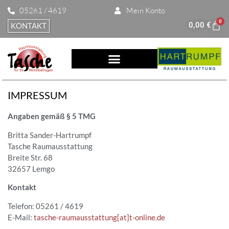
05261 / 4619
Mein Konto
0
0,00
€
KONTAKT
IMPRESSUM
Angaben gemäß § 5 TMG
Britta Sander-Hartrumpf
Tasche Raumausstattung
Breite Str. 68
32657 Lemgo
Kontakt
Telefon: 05261 / 4619
E-Mail:
tasche-raumausstattung[at]t-online.de